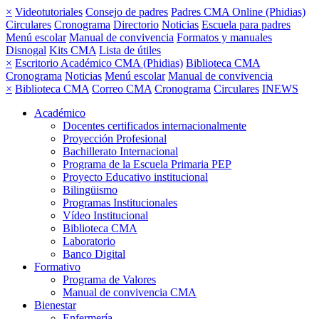
×
Videotutoriales
Consejo de padres
Padres CMA Online (Phidias)
Circulares
Cronograma
Directorio
Noticias
Escuela para padres
Menú escolar
Manual de convivencia
Formatos y manuales
Disnogal
Kits CMA
Lista de útiles
×
Escritorio Académico CMA (Phidias)
Biblioteca CMA
Cronograma
Noticias
Menú escolar
Manual de convivencia
×
Biblioteca CMA
Correo CMA
Cronograma
Circulares
INEWS
Académico
Docentes certificados internacionalmente
Proyección Profesional
Bachillerato Internacional
Programa de la Escuela Primaria PEP
Proyecto Educativo institucional
Bilingüismo
Programas Institucionales
Vídeo Institucional
Biblioteca CMA
Laboratorio
Banco Digital
Formativo
Programa de Valores
Manual de convivencia CMA
Bienestar
Enfermería