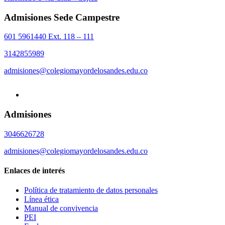
Admisiones Sede Campestre
601 5961440 Ext. 118 – 111
3142855989
admisiones@colegiomayordelosandes.edu.co
Admisiones
3046626728
admisiones@colegiomayordelosandes.edu.co
Enlaces de interés
Política de tratamiento de datos personales
Línea ética
Manual de convivencia
PEI