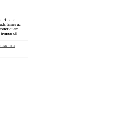
 tristique
uada fames ac
 tortor quam,
, tempor sit
ro sit amet…
 CARRITO