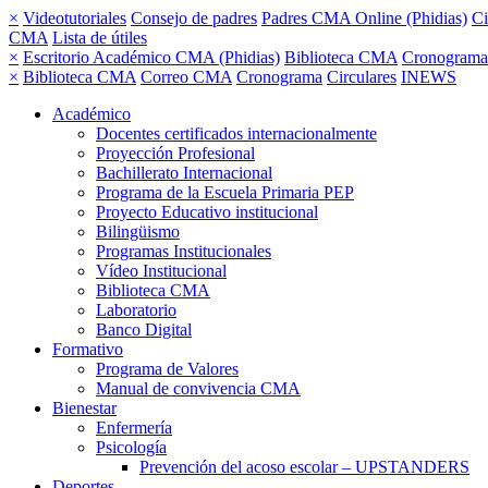
×
Videotutoriales
Consejo de padres
Padres CMA Online (Phidias)
Ci
CMA
Lista de útiles
×
Escritorio Académico CMA (Phidias)
Biblioteca CMA
Cronograma
×
Biblioteca CMA
Correo CMA
Cronograma
Circulares
INEWS
Académico
Docentes certificados internacionalmente
Proyección Profesional
Bachillerato Internacional
Programa de la Escuela Primaria PEP
Proyecto Educativo institucional
Bilingüismo
Programas Institucionales
Vídeo Institucional
Biblioteca CMA
Laboratorio
Banco Digital
Formativo
Programa de Valores
Manual de convivencia CMA
Bienestar
Enfermería
Psicología
Prevención del acoso escolar – UPSTANDERS
Deportes