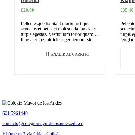
Buschla
Klapp
£
20.00
£
35.40
Pellentesque habitant morbi tristique
Pellente
senectus et netus et malesuada fames ac
senectu
turpis egestas. Vestibulum tortor quam,
turpis 
feugiat vitae, ultricies eget, tempor sit
feugiat 
amet, ante. Donec eu libero sit amet…
amet, a
AÑADIR AL CARRITO
601 5961440
contacto@colegiomayordelosandes.edu.co
Kilómetro 3 vía Chía - Cajicá