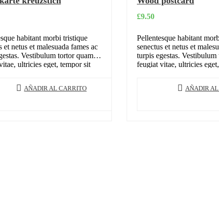
karte kreuzstich
Wood postcard
£
9.50
sque habitant morbi tristique
Pellentesque habitant morbi
s et netus et malesuada fames ac
senectus et netus et males
egestas. Vestibulum tortor quam,
turpis egestas. Vestibulum
vitae, ultricies eget, tempor sit
feugiat vitae, ultricies eget
nte. Donec eu libero sit amet…
amet, ante. Donec eu libe
AÑADIR AL CARRITO
AÑADIR AL