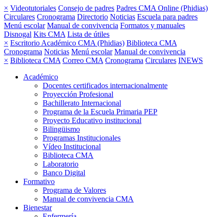
×
Videotutoriales
Consejo de padres
Padres CMA Online (Phidias)
Circulares
Cronograma
Directorio
Noticias
Escuela para padres
Menú escolar
Manual de convivencia
Formatos y manuales
Disnogal
Kits CMA
Lista de útiles
×
Escritorio Académico CMA (Phidias)
Biblioteca CMA
Cronograma
Noticias
Menú escolar
Manual de convivencia
×
Biblioteca CMA
Correo CMA
Cronograma
Circulares
INEWS
Académico
Docentes certificados internacionalmente
Proyección Profesional
Bachillerato Internacional
Programa de la Escuela Primaria PEP
Proyecto Educativo institucional
Bilingüismo
Programas Institucionales
Vídeo Institucional
Biblioteca CMA
Laboratorio
Banco Digital
Formativo
Programa de Valores
Manual de convivencia CMA
Bienestar
Enfermería