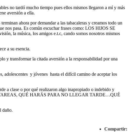
nsables no tardó mucho tiempo pues ellos mismos llegaron a mí y más
e aversión a ella.
 terminan ahora por demandar a las tabacaleras y creamos todo un
 lo que nos pasa. Es común escuchar frases como: LOS HIJOS SE
isión, la música, los amigos e.t.c, cando somos nosotros mismos
ece a su esencia.
lo y transformar la citada aversión a la responsabilidad por una
s, adolescentes y jóvenes hasta el difícil camino de aceptar los
rde a clase o por qué realizaron algo inapropiado o indebido y
N LAS TAREAS, QUÉ HARÁS PARA NO LLEGAR TARDE…QUÉ
l daño.
Compartir: