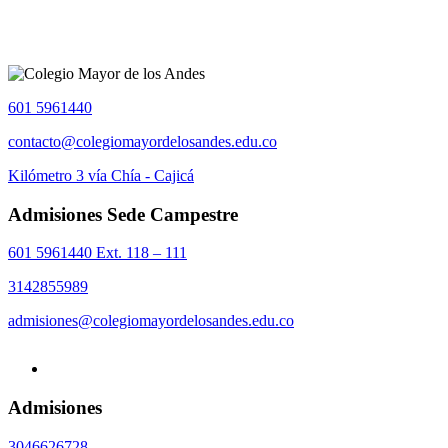
601 5961440
contacto@colegiomayordelosandes.edu.co
Kilómetro 3 vía Chía - Cajicá
Admisiones Sede Campestre
601 5961440 Ext. 118 – 111
3142855989
admisiones@colegiomayordelosandes.edu.co
Admisiones
3046626728