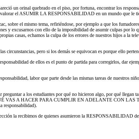
areció un orinal quebrado en el piso, por fortuna, encontrar los respo
 para valorar el ASUMIR LA RESPONSABILIDAD en un mundo que le tien
c, sobre el mismo tema, refiriéndose, por ejemplo a que los fumadores
ciones y excusarnos con ello de la imposibilidad de asumir culpas por
 casas, echamos la culpa de los errores de nuestros hijos a la telev
as circunstancias, pero si los demás se equivocan es porque ello perten
ponsabilidad de ellos es el punto de partida para corregirlos, dar ejemp
sponsabilidad, labor que parte desde las mismas tareas de nuestros niño
preguntar a los estudiantes por qué no hicieron algo, por qué llegan ta
usas) por…QUÉ VAS A HACER PARA CUMPLIR EN ADELANTE CO
responsabilidad).
mejor lección la recibimos de quienes asumieron la RESPONSABILIDAD de