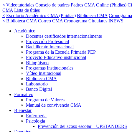
×
Videotutoriales
Consejo de padres
Padres CMA Online (Phidias)
Ci
CMA
Lista de útiles
×
Escritorio Académico CMA (Phidias)
Biblioteca CMA
Cronograma
×
Biblioteca CMA
Correo CMA
Cronograma
Circulares
INEWS
Académico
Docentes certificados internacionalmente
Proyección Profesional
Bachillerato Internacional
Programa de la Escuela Primaria PEP
Proyecto Educativo institucional
Bilingüismo
Programas Institucionales
Vídeo Institucional
Biblioteca CMA
Laboratorio
Banco Digital
Formativo
Programa de Valores
Manual de convivencia CMA
Bienestar
Enfermería
Psicología
Prevención del acoso escolar – UPSTANDERS
Deportes