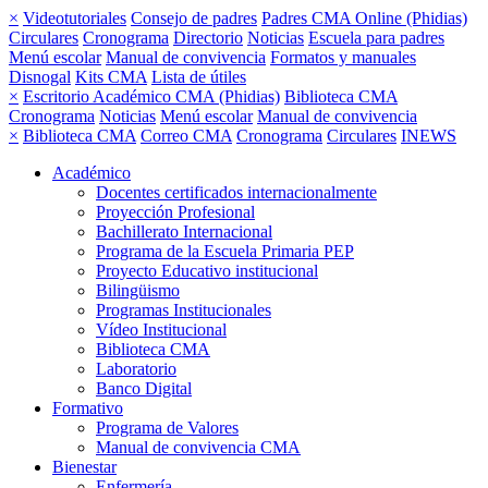
×
Videotutoriales
Consejo de padres
Padres CMA Online (Phidias)
Circulares
Cronograma
Directorio
Noticias
Escuela para padres
Menú escolar
Manual de convivencia
Formatos y manuales
Disnogal
Kits CMA
Lista de útiles
×
Escritorio Académico CMA (Phidias)
Biblioteca CMA
Cronograma
Noticias
Menú escolar
Manual de convivencia
×
Biblioteca CMA
Correo CMA
Cronograma
Circulares
INEWS
Académico
Docentes certificados internacionalmente
Proyección Profesional
Bachillerato Internacional
Programa de la Escuela Primaria PEP
Proyecto Educativo institucional
Bilingüismo
Programas Institucionales
Vídeo Institucional
Biblioteca CMA
Laboratorio
Banco Digital
Formativo
Programa de Valores
Manual de convivencia CMA
Bienestar
Enfermería