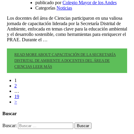
publicado por
Colegio Mayor de los Andes
Categorías
Noticias
Los docentes del área de Ciencias participaron en una valiosa
jornada de capacitación liderada por la Secretaría Distrital de
Ambiente, enfocada en temas clave para la educación ambiental
y el desarrollo sostenible, como herramientas para enriquecer el
PRAE. Durante el …
READ MORE ABOUT CAPACITACIÓN DE LA SECRETARÍA
DISTRITAL DE AMBIENTE A DOCENTES DEL ÁREA DE
CIENCIAS
LEER MÁS
1
2
…
19
>
Buscar
Buscar: