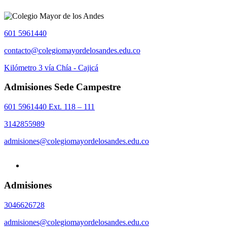
601 5961440
contacto@colegiomayordelosandes.edu.co
Kilómetro 3 vía Chía - Cajicá
Admisiones Sede Campestre
601 5961440 Ext. 118 – 111
3142855989
admisiones@colegiomayordelosandes.edu.co
Admisiones
3046626728
admisiones@colegiomayordelosandes.edu.co