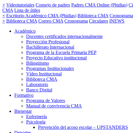
×
Videotutoriales
Consejo de padres
Padres CMA Online (Phidias)
Ci
CMA
Lista de útiles
×
Escritorio Académico CMA (Phidias)
Biblioteca CMA
Cronograma
×
Biblioteca CMA
Correo CMA
Cronograma
Circulares
INEWS
Académico
Docentes certificados internacionalmente
Proyección Profesional
Bachillerato Internacional
Programa de la Escuela Primaria PEP
Proyecto Educativo institucional
Bilingüismo
Programas Institucionales
Vídeo Institucional
Biblioteca CMA
Laboratorio
Banco Digital
Formativo
Programa de Valores
Manual de convivencia CMA
Bienestar
Enfermería
Psicología
Prevención del acoso escolar – UPSTANDERS
Deportes