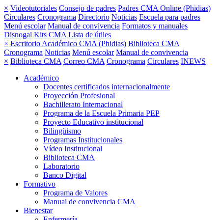
×
Videotutoriales
Consejo de padres
Padres CMA Online (Phidias)
Circulares
Cronograma
Directorio
Noticias
Escuela para padres
Menú escolar
Manual de convivencia
Formatos y manuales
Disnogal
Kits CMA
Lista de útiles
×
Escritorio Académico CMA (Phidias)
Biblioteca CMA
Cronograma
Noticias
Menú escolar
Manual de convivencia
×
Biblioteca CMA
Correo CMA
Cronograma
Circulares
INEWS
Académico
Docentes certificados internacionalmente
Proyección Profesional
Bachillerato Internacional
Programa de la Escuela Primaria PEP
Proyecto Educativo institucional
Bilingüismo
Programas Institucionales
Vídeo Institucional
Biblioteca CMA
Laboratorio
Banco Digital
Formativo
Programa de Valores
Manual de convivencia CMA
Bienestar
Enfermería