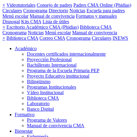
×
Videotutoriales
Consejo de padres
Padres CMA Online (Phidias)
Circulares
Cronograma
Directorio
Noticias
Escuela para padres
Menú escolar
Manual de convivencia
Formatos y manuales
Disnogal
Kits CMA
Lista de útiles
×
Escritorio Académico CMA (Phidias)
Biblioteca CMA
Cronograma
Noticias
Menú escolar
Manual de convivencia
×
Biblioteca CMA
Correo CMA
Cronograma
Circulares
INEWS
Académico
Docentes certificados internacionalmente
Proyección Profesional
Bachillerato Internacional
Programa de la Escuela Primaria PEP
Proyecto Educativo institucional
Bilingüismo
Programas Institucionales
Vídeo Institucional
Biblioteca CMA
Laboratorio
Banco Digital
Formativo
Programa de Valores
Manual de convivencia CMA
Bienestar
Enfermería