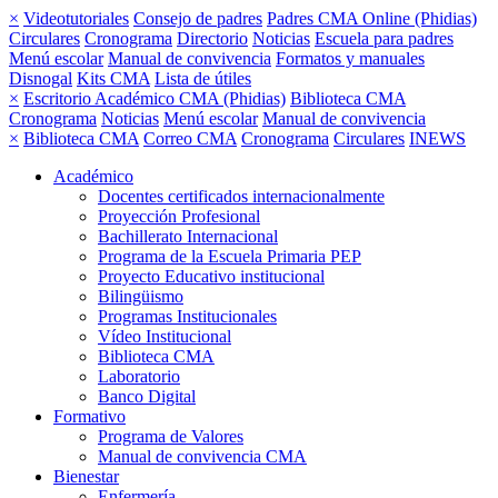
×
Videotutoriales
Consejo de padres
Padres CMA Online (Phidias)
Circulares
Cronograma
Directorio
Noticias
Escuela para padres
Menú escolar
Manual de convivencia
Formatos y manuales
Disnogal
Kits CMA
Lista de útiles
×
Escritorio Académico CMA (Phidias)
Biblioteca CMA
Cronograma
Noticias
Menú escolar
Manual de convivencia
×
Biblioteca CMA
Correo CMA
Cronograma
Circulares
INEWS
Académico
Docentes certificados internacionalmente
Proyección Profesional
Bachillerato Internacional
Programa de la Escuela Primaria PEP
Proyecto Educativo institucional
Bilingüismo
Programas Institucionales
Vídeo Institucional
Biblioteca CMA
Laboratorio
Banco Digital
Formativo
Programa de Valores
Manual de convivencia CMA
Bienestar
Enfermería