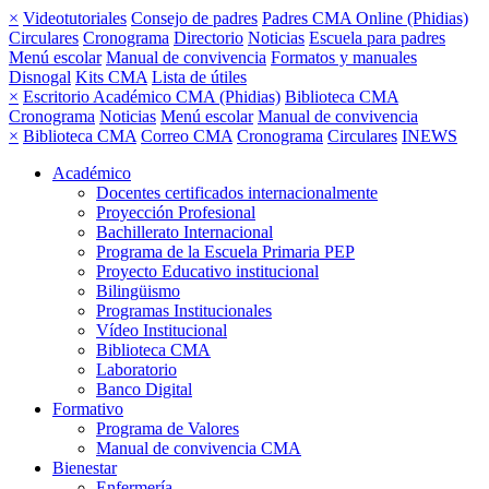
×
Videotutoriales
Consejo de padres
Padres CMA Online (Phidias)
Circulares
Cronograma
Directorio
Noticias
Escuela para padres
Menú escolar
Manual de convivencia
Formatos y manuales
Disnogal
Kits CMA
Lista de útiles
×
Escritorio Académico CMA (Phidias)
Biblioteca CMA
Cronograma
Noticias
Menú escolar
Manual de convivencia
×
Biblioteca CMA
Correo CMA
Cronograma
Circulares
INEWS
Académico
Docentes certificados internacionalmente
Proyección Profesional
Bachillerato Internacional
Programa de la Escuela Primaria PEP
Proyecto Educativo institucional
Bilingüismo
Programas Institucionales
Vídeo Institucional
Biblioteca CMA
Laboratorio
Banco Digital
Formativo
Programa de Valores
Manual de convivencia CMA
Bienestar
Enfermería